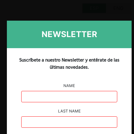
ESP
ENG
NEWSLETTER
Claves
Suscríbete a nuestro Newsletter y entérate de las
Recientemente, la Corte Suprema revocó
últimas novedades.
dos decisiones en que el TDLC había
declarado la inadmisibilidad de
procedimientos no contenciosos
NAME
(consultas).
En la Consulta de Socofar, la Corte no
coincidió con que la imputación fuera de
LAST NAME
naturaleza contenciosa, como había
sostenido el TDLC. El caso se suma a
otras oportunidades en que la Corte ha
disentido con el TDLC acerca de la