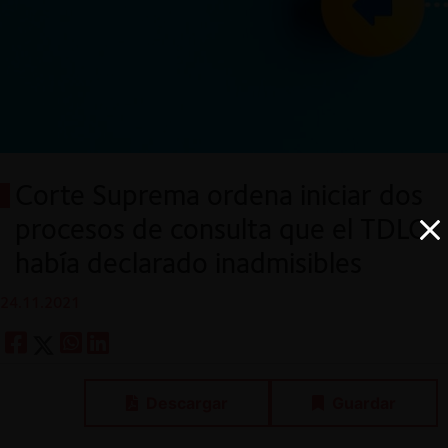
Corte Suprema ordena iniciar dos
procesos de consulta que el TDLC
había declarado inadmisibles
24.11.2021
Descargar
Guardar