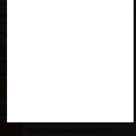
(Aninat Abogados).
Representantes hidroeléctricas (causa Rol NC-471-2020)
: Mario
Bravo Rivera Y Gabriel Matías Trafilaf (Estudio Bravo).
También te puede interesar:
Consulta de Socofar: Cuestionamientos a
laboratorios y Ley Cenabast
Consulta del GNL y el deslinde con la
recomendación normativa
El futuro de la potestad consultiva del TDLC
Los pasadizos de la consulta de los locatarios de
malls y el criterio de la imputación de la Suprema
¿Se justifica la consulta ante el TDLC?