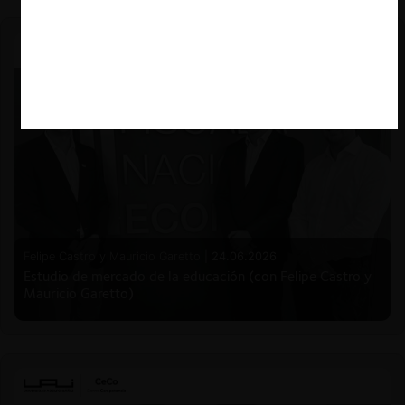
Felipe Castro y Mauricio Garetto |
24.06.2026
Estudio de mercado de la educación (con Felipe Castro y
Mauricio Garetto)