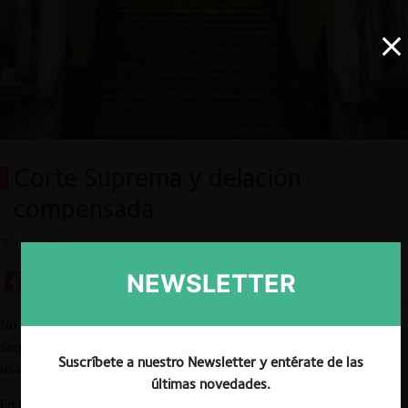
Corte Suprema y delación
compensada
7.10.2020
NEWSLETTER
No cabe duda que la
delación compensada
es (y probablemente
seguirá siendo) la herramienta de detección de carteles más
Suscríbete a nuestro Newsletter y entérate de las
usada en el mundo.
últimas novedades.
En términos generales, ésta puede ser entendida como una