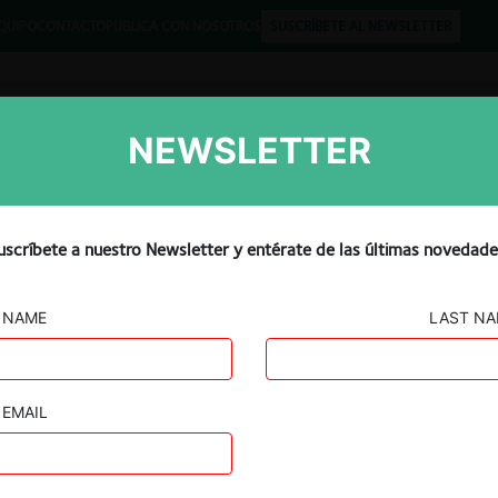
QUIPO
CONTACTO
PUBLICA CON NOSOTROS
SUSCRÍBETE AL NEWSLETTER
NEWSLETTER
Libros
Opinión
Podcast
uscríbete a nuestro Newsletter y entérate de las últimas novedade
NAME
LAST N
EMAIL