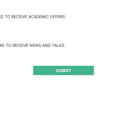
KE TO RECEIVE ACADEMIC OFFERS.
IKE TO RECEIVE NEWS AND TALKS.
SUBMIT
onvierte en consejo y el
os (ProMarket)