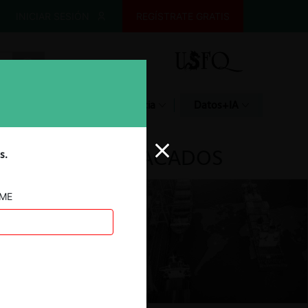
INICIAR SESIÓN
REGÍSTRATE GRATIS
Glosario
Jurisprudencia
Datos+IA
DESTACADOS
s.
AME