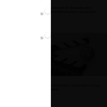
Reflexiones sobre las decisiones de la
Comisión Antidistorsiones y sus desafíos
Sí
No
futuros
Sí
No
La fusión Paramount / Warner Bros: el viaje
de un gigante
12 min