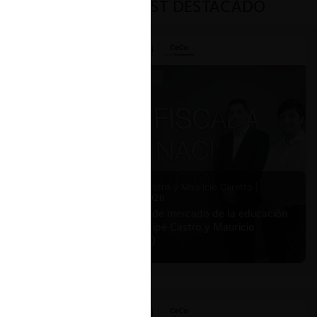
PODCAST DESTACADO
2026.
hicago
Felipe Castro y Mauricio Garetto |
24.06.2026
Estudio de mercado de la educación
(con Felipe Castro y Mauricio
Garetto)
ia