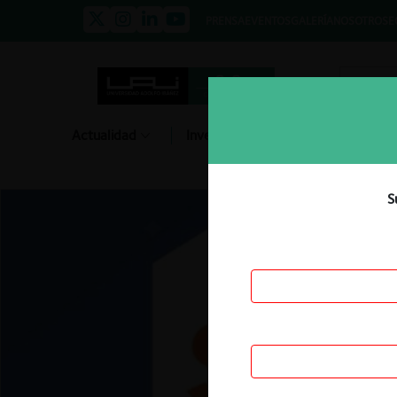
PRENSA
EVENTOS
GALERÍA
NOSOTROS
E
Actualidad
Investigación
Diálogo
S