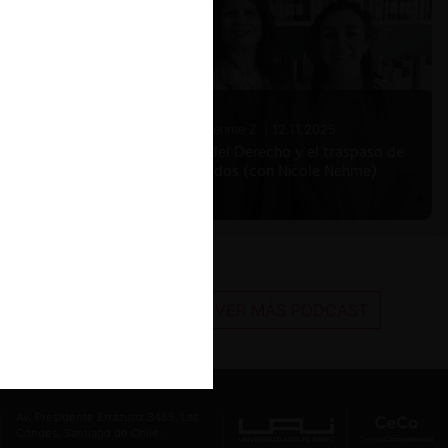
idores
ero,
Nicole Nehme Z. |
12.11.2025
rolado
El arte del Derecho y el traspaso de
esto de
los legados (con Nicole Nehme)
zó que la
ndar en
ión
puesto.
VER MÁS PODCAST
del grupo
, un
Av. Presidente Errázuriz 3485, Las
os
Condes, Santiago de Chile.