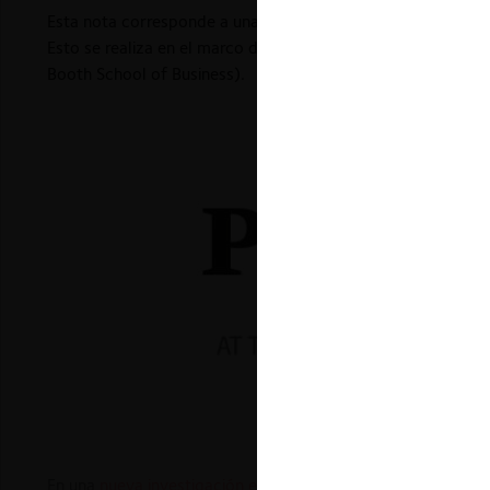
Esta nota corresponde a una traducción al español de una
p
Esto se realiza en el marco de un convenio de re-publicació
Booth School of Business).
En una
nueva investigación experimental
, Amit Zac y Michal