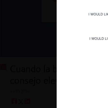
I WOULD LI
I WOULD L
Cuando la búsqueda se c
consejo eleva los preci
18.03.2026