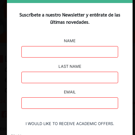
Suscríbete a nuestro Newsletter y entérate de las
últimas novedades.
NAME
La Economía arruinó los sueños
de los graduados
LAST NAME
estadounidenses. Ellos se
defendieron (Promarket)
EMAIL
24.06.2026
CeCo Chile
10 min
I WOULD LIKE TO RECEIVE ACADEMIC OFFERS.
Esta nota corresponde a una traducción al español de una