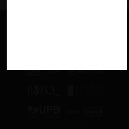
se deteriora cuando, por ejemplo, Starbucks no protegió a sus
empleados durante el Covid.
En Apple, Chaya comenzó como
creative
—denominación para
quienes ofrecían tutoriales personalizados a clientes entusiastas
—. Era uno de los puestos más codiciados en las tiendas Apple,
pues funcionaba más como un rol docente que como uno de
ventas, y permitía a los
creatives
especializarse en cursos
alineados con sus pasiones. Por ejemplo, los creatives podían
dictar cursos en «programación, diseño de apps, fotografía o
cine».
Sin embargo, a lo largo de
Mutiny
, vemos cómo Apple degradó
progresivamente ese puesto hasta convertirlo en algo cada vez
más cercano al de un vendedor, mientras presionaba a sus
empleados. La era de Tim Cook como CEO transformó las
operaciones minoristas de la compañía, alejándolas de la visión de
Steve Jobs —boutiques de lujo pensadas para ganarse la lealtad
de los entusiastas de Apple— y las convirtió en tiendas más