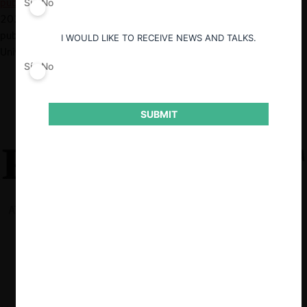
publicación original de Promarket.org
, de fecha 30 de abril de
Sí
No
2026. Esto se realiza en el marco de un convenio de re-
publicación suscrito entre CeCo y ProMarket (Stigler Center,
I WOULD LIKE TO RECEIVE NEWS AND TALKS.
University of Chicago Booth School of Business).
Sí
No
SUBMIT