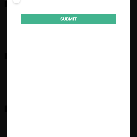
Gas Natural S.A. E.S.P.
SUBMIT
29.03.2025
|
Bavaria
29.03.2025
|
Frigorífico Vijagual S.A.
29.03.2025
|