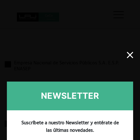
Empresa Nacional de Servicios Públicos S.A. E.S.P.
ENASEP
29.03.2025
|
NEWSLETTER
Sociedad Portuaria Regional de Cartagena S.A.
Suscríbete a nuestro Newsletter y entérate de
las últimas novedades.