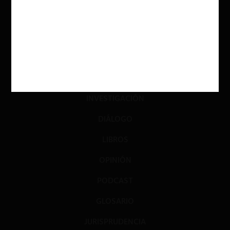
ACTUALIDAD
INVESTIGACIÓN
DIÁLOGO
LIBROS
OPINIÓN
PODCAST
GLOSARIO
JURISPRUDENCIA