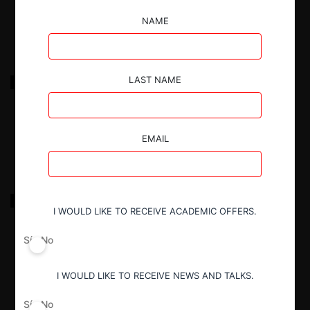
29.03.2025
|
NAME
Alimentos del Valle S.A. – Alival S.A.
LAST NAME
29.03.2025
|
EMAIL
Productos Químicos Panamericanos – PQP S.A.
I WOULD LIKE TO RECEIVE ACADEMIC OFFERS.
Sí
No
29.03.2025
|
I WOULD LIKE TO RECEIVE NEWS AND TALKS.
Sí
No