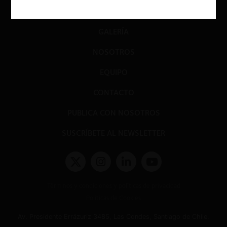
EVENTOS
GALERÍA
NOSOTROS
EQUIPO
CONTACTO
PUBLICA CON NOSOTROS
SUSCRÍBETE AL NEWSLETTER
Términos y condiciones y políticas de privacidad
Políticas de Cookies
Av. Presidente Errázuriz 3485, Las Condes, Santiago de Chile.