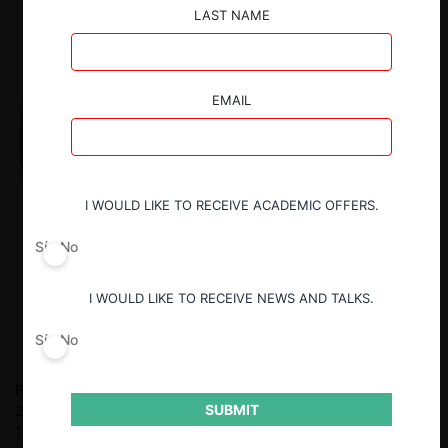
LAST NAME
EMAIL
I WOULD LIKE TO RECEIVE ACADEMIC OFFERS.
Sí
No
I WOULD LIKE TO RECEIVE NEWS AND TALKS.
Sí
No
Felipe Irarrázabal Ph.
Fiscal Nacional Económico entre 2010 y
SUBMIT
2018. Socio en Philippi, Yrarrázaval, Pulido & Brunner entre
1999 y 2010. Stagiaire en Cleary Gottlieb Steen & Hamilton LLP