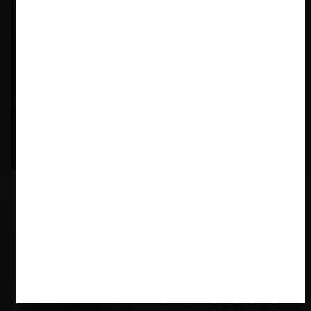
Felipe Castro y Mauricio Garetto |
24.06.2026
Estudio de mercado de la educación (con Felipe Castro y
Mauricio Garetto)