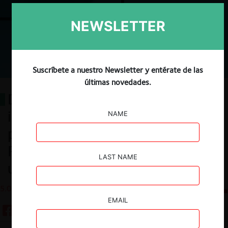
NEWSLETTER
Suscríbete a nuestro Newsletter y entérate de las
últimas novedades.
Delación compensada e
indemnización de perjuicios
NAME
producidos por carteles:
Podemos hacerlo mejor (y es
LAST NAME
urgente)
5.04.2023
CeCo Chile
EMAIL