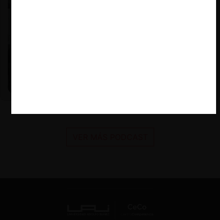
Nicole Nehme Z. |
12.11.2025
El arte del Derecho y el traspaso de los legados (con
Nicole Nehme)
VER MÁS PODCAST