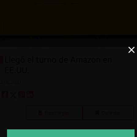
Llegó el turno de Amazon en
EE.UU.
2.06.2021
Descargar
Guardar
ESP
ENG