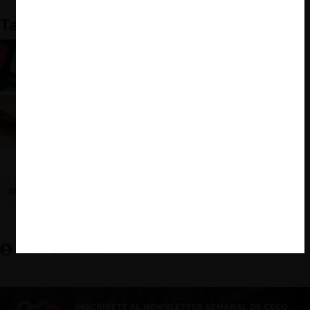
También te puede interesar:
Amazon al Banquillo Europeo
Amazon según Lina Khan
#LINA KHAN
#PLATAFORMAS DIGITALES
#AMAZON
Josefa Escobar U.