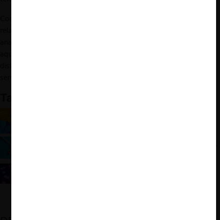
Conceptos como capital intelectual, capital estructural y capital
relacional, deben estar a la orden del día cuando se esté
analizado el comportamiento de un ecosistema digital, dado que
aquellos contienen elementos que permiten la interacción de
distintas partes de aquel ecosistema para generar productos y
servicios que marquen la diferencia en un mercado.
También te puede interesar
Hablando de “ecosistemas” en libre competencia
con Lianos y Jacobides
Plataformas y Ecosistemas: Solucionando fallas de
mercado (y creando otras nuevas)
Repensando la Competencia: de las Fallas de
Mercado a las Fallas de Ecosistema (ProMarket)