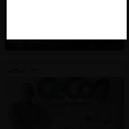
Felipe Castro y Mauricio Garetto |
24.06.2026
Estudio de mercado de la educación (con Felipe Castro y
Mauricio Garetto)