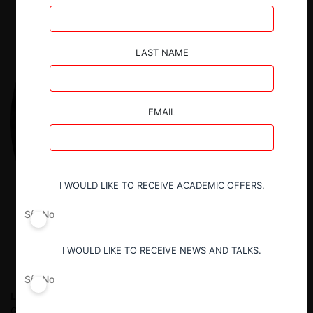
LAST NAME
EMAIL
I WOULD LIKE TO RECEIVE ACADEMIC OFFERS.
Sí
No
I WOULD LIKE TO RECEIVE NEWS AND TALKS.
Sí
No
Luis Felipe Jaramillo
Economista Industrial, Especialista en
Gestión Financiera y Doctor en Derecho Procesal de la