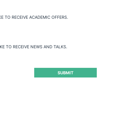
KE TO RECEIVE ACADEMIC OFFERS.
IKE TO RECEIVE NEWS AND TALKS.
SUBMIT
ia: de las Fallas de
 Ecosistema (ProMarket)
CeCo 
1