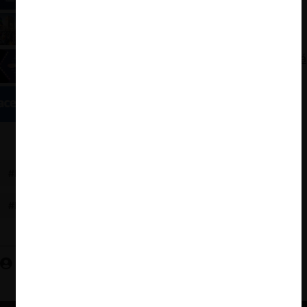
Ahora Japón: umbrales de notificación distintos a
ventas para mercados digitales
Killer y nascent acquisitions: una amenaza más allá
de los mercados digitales
Los disparos de la autoridad de competencia de
EE.UU. contra Facebook
#MERCADOS DIGITALES
#CONTROL DE FUSIONES
#FACEBOOK
#UMBRALES DE NOTIFICACIÓN
Fernanda Muñoz R.