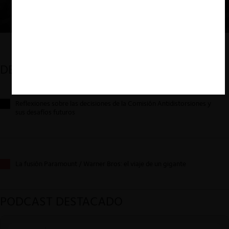
DESTACADOS
Reflexiones sobre las decisiones de la Comisión Antidistorsiones y
sus desafíos futuros
La fusión Paramount / Warner Bros: el viaje de un gigante
PODCAST DESTACADO