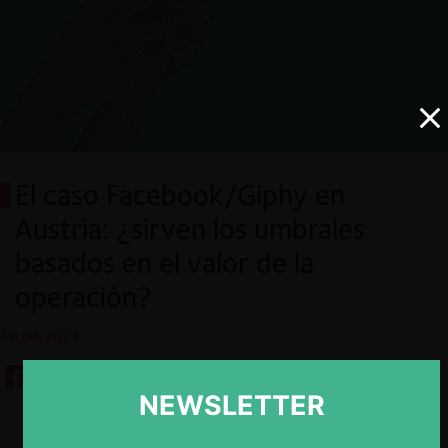
El caso Facebook/Giphy en
Austria: ¿sirven los umbrales
basados en el valor de la
operación?
16.06.2021
NEWSLETTER
Descargar
Guardar