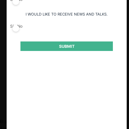
justamente para someter a revisión las
fusiones en mercados digitales.
I WOULD LIKE TO RECEIVE NEWS AND TALKS.
Países como Reino Unido y Australia
también están revisando de cerca la
Sí
No
fusión, aunque está ya se encuentra
perfeccionada.
SUBMIT
La modificación de los umbrales de
notificación basados en ventas hacia
aquellos basados en el valor de la
transacción es una de las propuestas
transversales para atacar los problemas
de aumento de poder de las gigantes
tecnológicas.
El pasado 4 de junio, la Autoridad Federal de Competencia de
Austria (AFCA)
presentó
ante el Tribunal de Competencia de