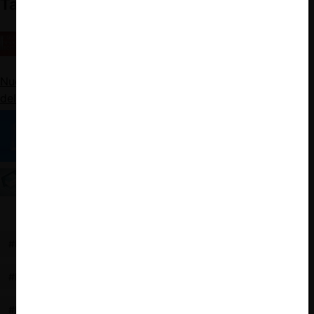
También te puede interesar
Cuenta Pública FNE 2024: buenas cifras, estrictez
con el interlocking, modificaciones a guías y exiguo
presupuesto
Nueva herramienta CeCo: Grafo de Citas de Sentencias
del TDLC (2004-2025)
Reforma al sistema notarial: Necesario y
urgente
¿En qué están los proyectos de ley relacionados
con Libre Competencia y Regulación Económica?
#NOTARIOS
#SENADO
#RENTAS
#NOMBRAMIENTO
#OLIGOPOLIO
#FIRMA ELECTRÓNICA
#FEDERATARIOS