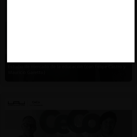
Felipe Castro y Mauricio Garetto |
24.06.2026
Estudio de mercado de la educación (con Felipe Castro y
Mauricio Garetto)