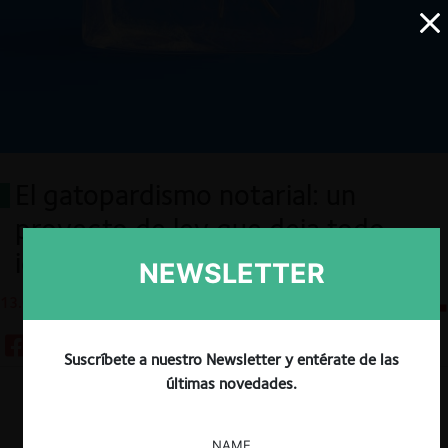
El gatopardismo notarial: un
proyecto de ley que deja todo
igual
NEWSLETTER
13.08.2025
CeCo Chile
Suscríbete a nuestro Newsletter y entérate de las
últimas novedades.
Descargar
Guardar
NAME