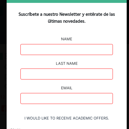
Suscríbete a nuestro Newsletter y entérate de las
últimas novedades.
NAME
El viaje de Ulises: Hacia un modelo
de inteligencia artificial explicable
LAST NAME
para resolver problemas de libre
competencia
EMAIL
12.03.2025
I WOULD LIKE TO RECEIVE ACADEMIC OFFERS.
Guardar