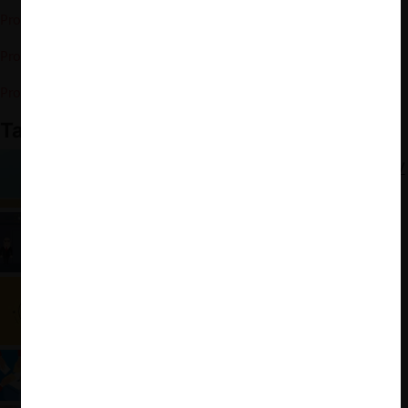
Programa de Gobierno – Sergio Massa
Programa de Gobierno – Javier Milei
Programa de Gobierno – Myriam Bregman
También te puede interesar
Argentina multa al Grupo Clarín por abuso en TV
pagada
Autoridad argentina multa por colusión a las
discotecas
El mercado de la carne en Argentina
¿Qué proponen los candidatos presidenciales en
libre competencia?