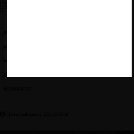
¿Saben las autoridades de competencia que
inducen la Shrinkflation? (B. Orbach)
#BREGMAN
#PROGRAMAS DE GOBIERNO
#INFLACIÓN
#PROPUESTAS ECONÓMICAS
#ELECCIONES PRESIDENCIALES
#MILEI
#ARGENTINA
#BULLRICH
#MASSA
#SCHIARETTI
Enzo Faulbaum S. | CeCo Chile