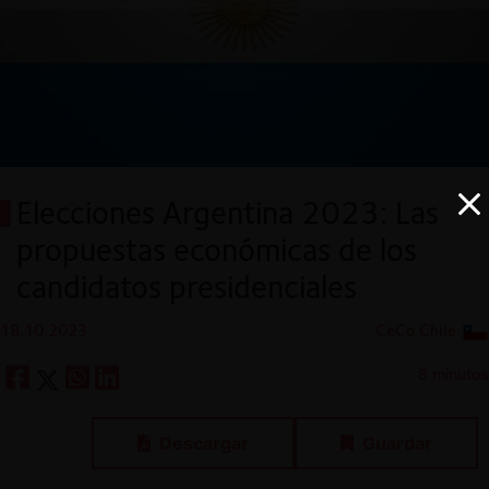
Elecciones Argentina 2023: Las
propuestas económicas de los
candidatos presidenciales
18.10.2023
CeCo Chile
8 minutos
Descargar
Guardar