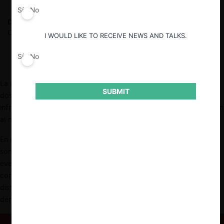
Sí
No
Daniela Jana Ergas
Egresada de Derecho en la Universidad de
Chile, asociada en Pellegrini & Rencoret Abogados.
I WOULD LIKE TO RECEIVE NEWS AND TALKS.
Sí
No
La discusión sobre la arbitrabilidad en libre competencia plantea
SUBMIT
dos preguntas centrales: ¿Es posible someter a arbitraje las
infracciones al derecho de la competencia? Y, si no lo es, ¿pueden
al menos arbitrarse los daños civiles derivados de dichos ilícitos?
En este contexto, la arbitrabilidad se refiere a si pueden
someterse a arbitraje materias que atañen a la investigación y
eventual sanción de ilícitos anticompetitivos —esto es, al
conflicto de naturaleza administrativa o infraccional—,
distinguiéndolas de la responsabilidad civil extracontractual
derivada de esas infracciones al Decreto Ley 211 (DL 211).