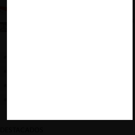
En defensa de la arbitrabilidad de las cuestiones
de libre competencia
Nuevo volumen de la Revista de Derecho Económico
(UCH): Datos, diseño institucional del TDLC,
comercio digital, y arbitraje
#TDLC
#DAÑOS CIVILES
#LIBRE COMPETENCIA
#SENTENCIA N°199/2024
#ARBITRAJE
#ARBITRABILIDAD
#DERECHO COMPARADO
#DEPORTES MELIPILLA
DESTACADOS