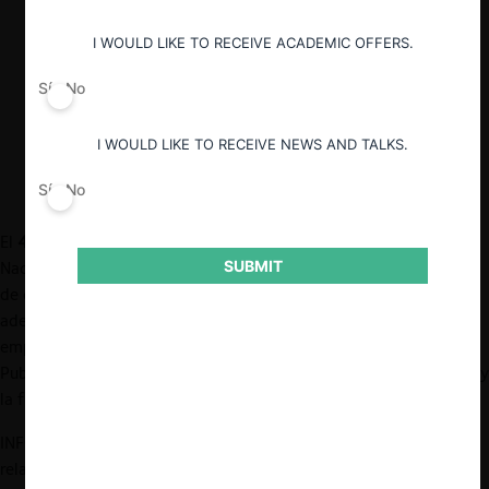
Ambas empresas se acogieron al
Programa de Clemencia, y la multa que
I WOULD LIKE TO RECEIVE ACADEMIC OFFERS.
impuso la autoridad fue eximida para
BvD (primer delator) y reducida en un
Sí
No
30% para INFORMA (segundo delator).
I WOULD LIKE TO RECEIVE NEWS AND TALKS.
Sí
No
El
4 de julio del 2023
, la Sala de Competencia de la Comisión
SUBMIT
Nacional de los Mercados y la Competencia (CNMC), autoridad
de competencia española, publicó su
Resolución S/0002/21
(en
adelante, “la Resolución”), en donde condena por
colusión
a 2
empresas, INFORMA D&B
(“INFORMA”)
y Bureau Van Dijk
Publicaciones Electrónicas
(“BvD”)
por la repartición de clientes y
la fijación de precios y descuentos cobrados a estos mismos.
INFOMRA y BvD entregan servicios B2B (
business-to-business
)
relacionados con bases de datos sobre información empresarial.