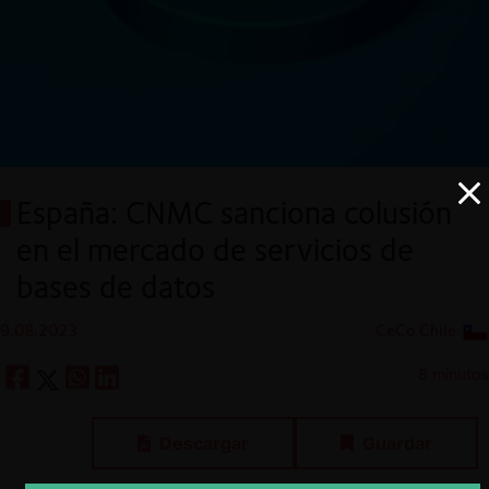
España: CNMC sanciona colusión
en el mercado de servicios de
bases de datos
9.08.2023
CeCo Chile
8 minutos
Descargar
Guardar