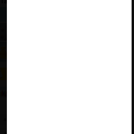
También te puede interesar:
Litigación abusiva como infracción de
competencia: Sanción a Merck en España
Sociología de los carteles: la importancia de la
estructura social
Xfera Móviles: multa récord por gun jumping en
España
¿Cómo cuantificar daños por ilícitos
anticompetitivos?: La nueva Guía de la CNMC de
España
¿Se deben sancionar los precios excesivos?:
revisión técnica y medicamentos en Europa
#AMADEUS
#ORBIS
#SALA DE COMPETENCIA
#BASES DE DATOS
#INFORMACIÓN EMPRESARIAL