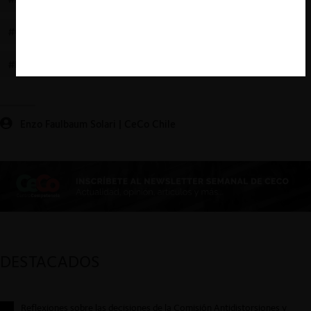
#COLUSIÓN
#B2B
#ESPAÑA
#INFORMA
#BVD
#CNMC
#SABI
Enzo Faulbaum Solari | CeCo Chile
DESTACADOS
Reflexiones sobre las decisiones de la Comisión Antidistorsiones y