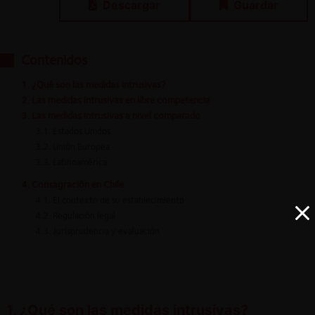
Descargar
Guardar
Contenidos
1. ¿Qué son las medidas intrusivas?
2. Las medidas intrusivas en libre competencia
3. Las medidas intrusivas a nivel comparado
3.1. Estados Unidos
3.2. Unión Europea
3.3. Latinoamérica
4. Consagración en Chile
4.1. El contexto de su establecimiento
4.2. Regulación legal
4.3. Jurisprudencia y evaluación
1. ¿Qué son las medidas intrusivas?