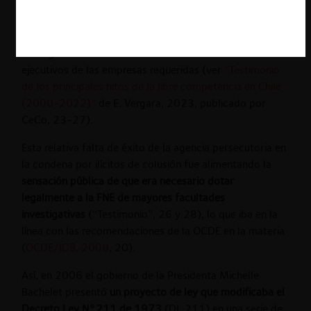
de la “
Guerra del Plasma
”, en el que los tribunales
nacionales acogieron el requerimiento de la FNE,
tomando en cuenta la particular relevancia de la prueba
del registro de comunicaciones telefónicas entre los
ejecutivos de las empresas requeridas (ver
“Testimonio
de los principales hitos de la libre competencia en Chile
(2000-2022)”
de E. Vergara, 2023, publicado por
CeCo, 23-27).
Esta relativa falta de éxito de la agencia persecutoria en
la condena por ilícitos de colusión fue alimentando la
sensación pública de que era necesario dotar
legalmente a la FNE de mayores facultades
investigativas
(“Testimonio”, 26 y 28), lo que iba en la
línea con las recomendaciones de la OCDE en la materia
(
OCDE/IDB, 2008
, 20).
Así, en 2006 el gobierno de la Presidenta Michelle
Bachelet presentó
un proyecto de ley que modificaba el
Decreto Ley N°211 de 1973
(DL 211) en una serie de