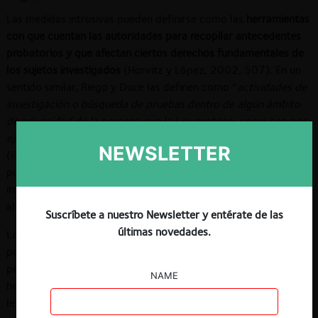
Las medidas intrusivas pueden definirse como las
herramientas
con que cuentan las autoridades para recopilar antecedentes
probatorios y que afectan ciertos derechos fundamentales de
los sujetos investigados
(Horvitz y López, 2002, 507). En un
sentido similar, Riego y Duce las definen como “
actividades de
investigación o búsqueda de pruebas dentro de algún ámbito
de privacidad de la persona que la Ley protege, como son por
ejemplo el domicilio, las comunicaciones privadas (…)
”
NEWSLETTER
(
Biblioteca del Congreso Nacional, 2018, 1
). Estas medidas
pueden ser de distinto tipo. Ejemplos destacados son la
interceptación de comunicaciones, las visitas de inspección o
allanamientos (
dawn raids)
y la incautación de objetos.
Suscríbete a nuestro Newsletter y entérate de las
últimas novedades.
Las medidas intrusivas se aplican en la
fase de investigación
por parte de las autoridades administrativas o penales
persecutoras, y su fin consiste en conseguir antecedentes de
NAME
hecho para acreditar o descartar la infracción de una norma
legal por parte de los sujetos investigados.