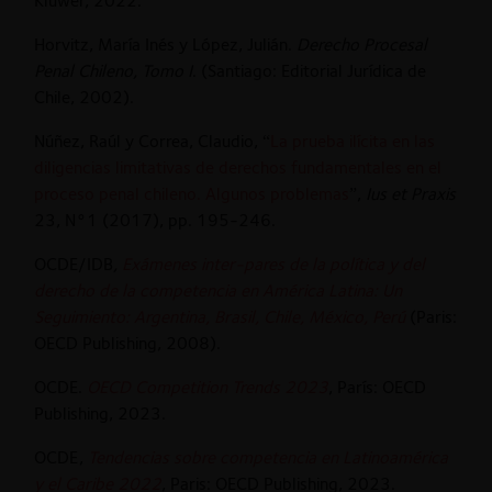
Kluwer, 2022.
Horvitz, María Inés y López, Julián.
Derecho Procesal
Penal Chileno, Tomo I
. (Santiago: Editorial Jurídica de
Chile, 2002).
Núñez, Raúl y Correa, Claudio, “
La prueba ilícita en las
diligencias limitativas de derechos fundamentales en el
proceso penal chileno. Algunos problemas
”,
Ius et Praxis
23, N°1 (2017), pp. 195-246.
OCDE/IDB
,
Exámenes inter-pares de la política y del
derecho de la competencia en América Latina: Un
Seguimiento: Argentina, Brasil, Chile, México, Perú
(Paris:
OECD Publishing, 2008).
OCDE.
OECD Competition Trends 2023
, París: OECD
Publishing, 2023.
OCDE,
Tendencias sobre competencia en Latinoamérica
y el Caribe 2022
, Paris: OECD Publishing, 2023.