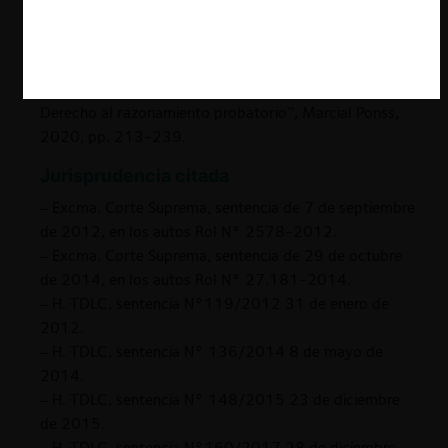
anti-abusos/
-Fuchs Andrés, “Análisis y propuestas sobre el
estándar de prueba aplicable en casos de cárteles, en
materia de derecho de la competencia”, en “Del
Derecho al razonamiento probatorio”, Marcial Ponss,
2020, pp. 213-239.
Jurisprudencia citada
– Excma. Corte Suprema, sentencia de 7 de septiembre
de 2012, en los autos Rol N° 2578-2012.
– Excma. Corte Suprema, sentencia de 29 de octubre
de 2014, en los autos Rol N° 27.181-2014.
– H. TDLC, sentencia N°119/2012 31 de enero de
2012.
– H. TDLC, sentencia N° 136/2014 8 de mayo de
2014.
– H. TDLC, sentencia N° 148/2015 23 de diciembre
de 2015.
– H. TDLC, sentencia N°160/2017 28 de diciembre