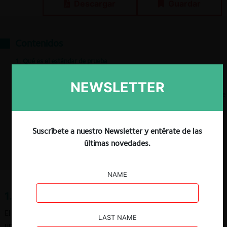
Descargar
Guardar
Contenidos
1. Qué es el estándar de prueba
2. Momento en que rige el estándar de prueba
3. Clasificación de los estándares de prueba
NEWSLETTER
4. Estándar de prueba que rige en procedimientos contenciosos de libre
competencia
Referencias
Bibliografía
Suscríbete a nuestro Newsletter y entérate de las
Jurisprudencia citada
últimas novedades.
NAME
1. Qué es el estándar de prueba
El estándar de prueba establece el umbral para entender que
LAST NAME
una determinada proposición se encuentra acreditada o no