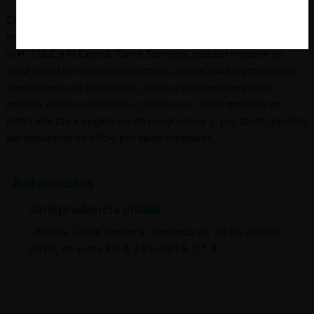
Cabe señalar que juntamente con las medidas recién
enumeradas, en la sentencia definitiva es también posible que
el H. TDLC y la Excma. Corte Suprema, puedan imponer en
cada caso las medidas preventivas, correctivas o prohibitivas
que respecto de los hechos, actos o convenciones sean
materia del
procedimiento contencioso.
Estas medidas no
están afectas a exigencias de congruencia y, por tanto, pueden
ser impuestas de oficio por tales tribunales.
Referencias
Jurisprudencia citada
– Excma. Corte Suprema, sentencia de 30 de abril de
2020, en autos Rol 6.315-2018, C° 4.