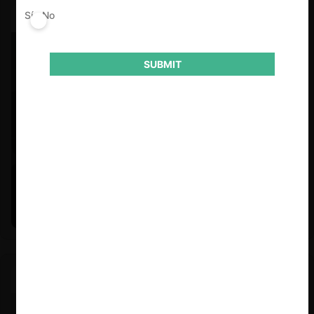
Sí
No
SUBMIT
Felipe Castro y Mauricio Garetto |
24.06.2026
Estudio de mercado de la educación (con Felipe Castro y
Mauricio Garetto)