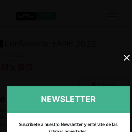
Conferencia: EARIE 2022
19.08.2022
Guardar
NEWSLETTER
Los días 25, 26 y 27 de agosto la Universidad de Viena y el
Departamento de Economía celebrarán la 49° versión de la
Conferencia Anual de la Asociación Europea para la Investigación
Suscríbete a nuestro Newsletter y entérate de las
en Economía Industrial (EARIE) en Viena, Austria.
últimas novedades.