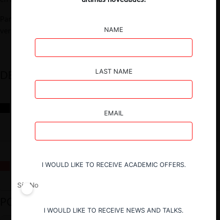
Para ver el programa del evento y la bibliografía de cada sesión,
NAME
ver
aquí
.
LAST NAME
DESTACADOS
Reflexiones sobre las decisiones de la Comisión Antidistorsiones y
EMAIL
sus desafíos futuros
I WOULD LIKE TO RECEIVE ACADEMIC OFFERS.
La fusión Paramount / Warner Bros: el viaje de un gigante
Sí
No
PODCAST DESTACADO
I WOULD LIKE TO RECEIVE NEWS AND TALKS.