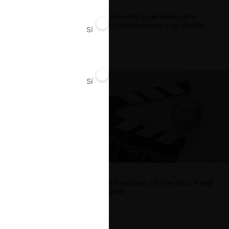
 Derecho,
Reflexiones sobre las decisiones de la
Comisión Antidistorsiones y sus desafíos
Sí
No
futuros
r Privacy
Sí
No
La fusión Paramount / Warner Bros: el viaje
de un gigante