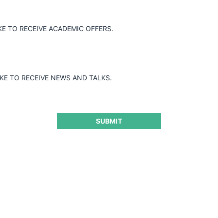
to Di Tella invita al próximo encuentro de 2023 del Seminario de
0 de noviembre a las 16:00 (hora chilena).
KE TO RECEIVE ACADEMIC OFFERS.
(University of Toronto), quien brindará la presentación: «Consume
IKE TO RECEIVE NEWS AND TALKS.
SUBMIT