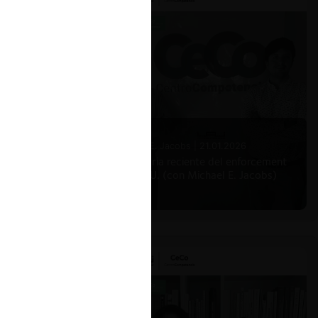
Michael E. Jacobs |
21.01.2026
La historia reciente del enforcement
en EE.UU. (con Michael E. Jacobs)