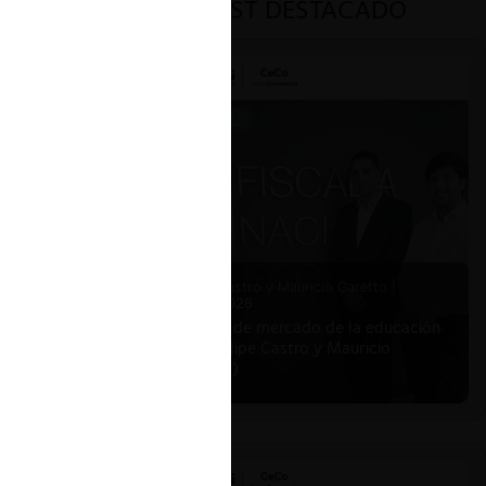
PODCAST DESTACADO
Felipe Castro y Mauricio Garetto |
24.06.2026
Estudio de mercado de la educación
(con Felipe Castro y Mauricio
Garetto)