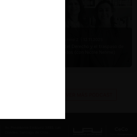
Nicole Nehme Z. |
12.11.2025
El arte del Derecho y el traspaso de
los legados (con Nicole Nehme)
VER MÁS PODCAST
Av. Presidente Errázuriz 3485, Las
Condes, Santiago de Chile.