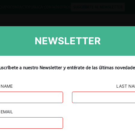
QUIPO
CONTACTO
PUBLICA CON NOSOTROS
SUSCRÍBETE AL NEWSLETTER
NEWSLETTER
Libros
Opinión
Podcast
nticompetitive Exclusion
uscríbete a nuestro Newsletter y entérate de las últimas novedade
NAME
LAST N
EMAIL
Guard