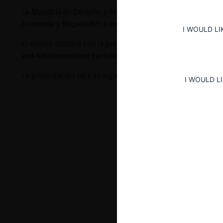
La Maestría en Derecho y Economía de la Universidad Torcua
Economía y Regulación, a celebrarse de forma
online
este 3
I WOULD LI
El evento contará con la presentación de Edward Iacobucci 
and Anticompetitive Exclusion».
La presentación será en inglés sin traducción.
I WOULD L