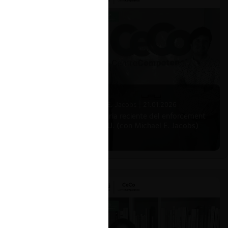
Michael E. Jacobs |
21.01.2026
La historia reciente del enforcement
en EE.UU. (con Michael E. Jacobs)