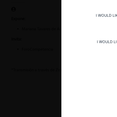
I WOULD LI
Expone:
Mariana Tavares de Araujo: Levy & Salomão, Brasil
Invita:
I WOULD L
ForoCompetencia
*Transmisión a través de Zoom