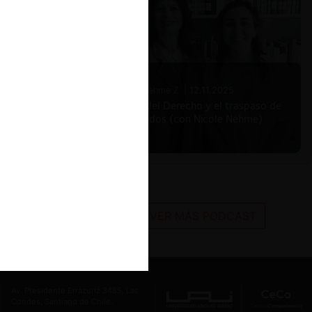
Nicole Nehme Z. |
12.11.2025
El arte del Derecho y el traspaso de
los legados (con Nicole Nehme)
VER MÁS PODCAST
Av. Presidente Errázuriz 3485, Las
Condes, Santiago de Chile.