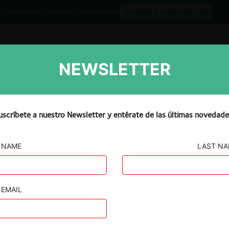
QUIPO
CONTACTO
PUBLICA CON NOSOTROS
SUSCRÍBETE AL NEWSLETTER
NEWSLETTER
Libros
Opinión
Podcast
ompetencia: Competition
uscríbete a nuestro Newsletter y entérate de las últimas novedade
NAME
LAST N
EMAIL
Guard