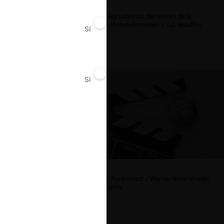
Reflexiones sobre las decisiones de la
Comisión Antidistorsiones y sus desafíos
Sí
No
futuros
Sí
No
La fusión Paramount / Warner Bros: el viaje
de un gigante