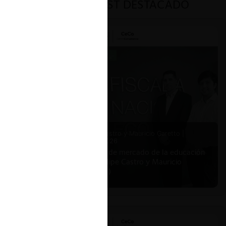
PODCAST DESTACADO
Felipe Castro y Mauricio Garetto |
24.06.2026
Estudio de mercado de la educación
(con Felipe Castro y Mauricio
Garetto)