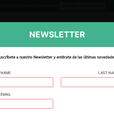
QUIPO
CONTACTO
PUBLICA CON NOSOTROS
SUSCRÍBETE AL NEWSLETTER
NEWSLETTER
Libros
Opinión
Podcast
ica de competencia en el P
uscríbete a nuestro Newsletter y entérate de las últimas novedade
erú)
NAME
LAST N
EMAIL
Guard