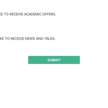
KE TO RECEIVE ACADEMIC OFFERS.
ará a cabo la Conferencia “La política de competencia en el Perú en
(PE), con colaboración de la Universidad Adolfo Ibáñez y
rector del Indecopi. Beatriz Boza, Teresa Tovar Mena, Alejandro Fal
IKE TO RECEIVE NEWS AND TALKS.
Magna H-304 de la Universidad del Pacífico (Perú).
SUBMIT