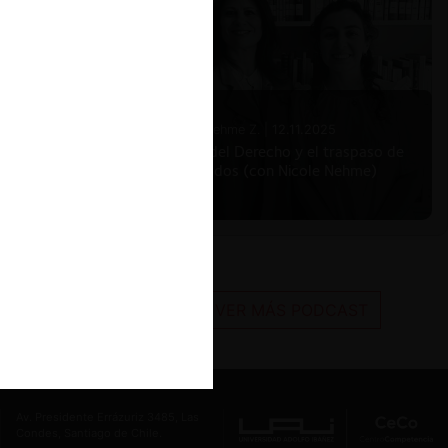
Nicole Nehme Z. |
12.11.2025
El arte del Derecho y el traspaso de
los legados (con Nicole Nehme)
VER MÁS PODCAST
Av. Presidente Errázuriz 3485, Las
Condes, Santiago de Chile.