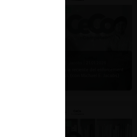
Michael E. Jacobs |
21.01.2026
La historia reciente del enforcement
en EE.UU. (con Michael E. Jacobs)