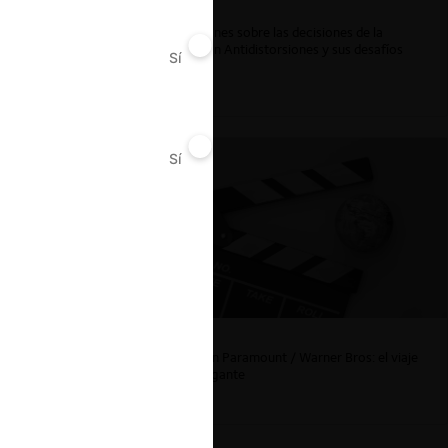
Reflexiones sobre las decisiones de la
Comisión Antidistorsiones y sus desafíos
Sí
No
futuros
 la
la Jara y
Sí
No
La fusión Paramount / Warner Bros: el viaje
de un gigante