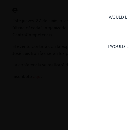
I WOULD LI
Este jueves 27 de junio, a las 08:00 am (hora Perú), se llev
última década”, organizada por la Universidad del Pacífico 
CentroCompetencia.
El evento contará con la exposición de Jesús Espinoza, exdi
I WOULD L
José Luis Bonifaz serán los panelistas de la actividad.
La conferencia se realizará de forma presencial en el Aula 
Inscríbete
aquí
.