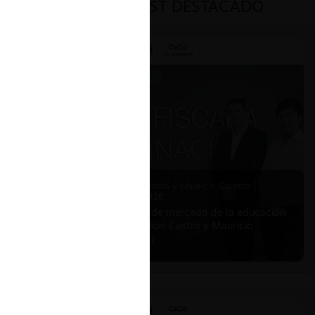
PODCAST DESTACADO
Felipe Castro y Mauricio Garetto |
24.06.2026
Estudio de mercado de la educación
(con Felipe Castro y Mauricio
Garetto)