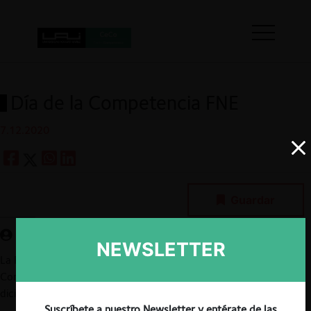
Día de la Competencia FNE
7.12.2020
Guardar
NEWSLETTER
La Fiscalía Nacional Económica (FNE) realizará su Día de la
Competencia, a través de la plataforma Zoom, el jueves 17 de
diciembre a las 10.00 horas.
Suscríbete a nuestro Newsletter y entérate de las