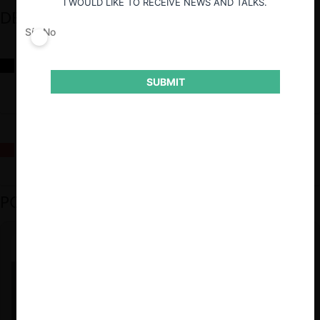
I WOULD LIKE TO RECEIVE NEWS AND TALKS.
DESTACADOS
Sí
No
Reflexiones sobre las decisiones de la Comisión Antidistorsiones y
sus desafíos futuros
SUBMIT
La fusión Paramount / Warner Bros: el viaje de un gigante
PODCAST DESTACADO