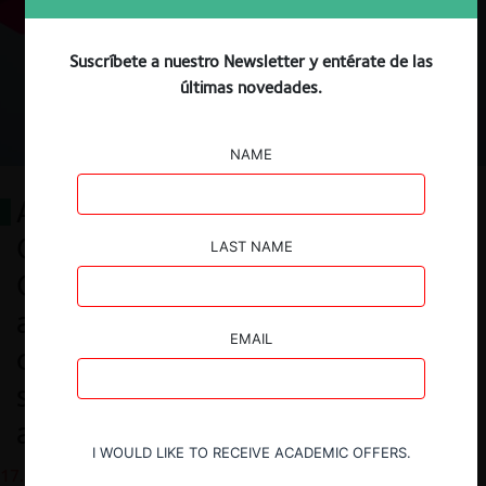
Suscríbete a nuestro Newsletter y entérate de las
últimas novedades.
NAME
Aspectos relevantes de la nueva
Guía de Colaboración entre
LAST NAME
Competidores del Indecopi:
aumento de certeza,
EMAIL
consideraciones para la
sostenibilidad y mitigaciones para
acuerdos entre competidores
I WOULD LIKE TO RECEIVE ACADEMIC OFFERS.
17.06.2026