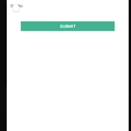
Sí
No
SUBMIT
Felipe Castro y Mauricio Garetto |
24.06.2026
Estudio de mercado de la educación (con Felipe Castro y
Mauricio Garetto)