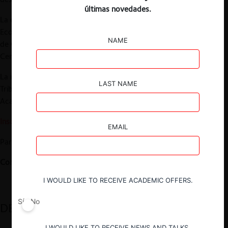
últimas novedades.
La exposición estará a cargo de
Ricardo Riesco
, Fiscal Nacional
Económico,
Lorena Pavic,
Socia del grupo de Libre Competencia
NAME
de Carey y Cia y
Felipe Irarrázabal
, Director de
CentroCompetencia (CeCo) de la Universidad Adolfo Ibáñez.
La instancia será moderada por
Enrique Vergara
, Presidente del
LAST NAME
Tribunal de Defensa de la Libre Competencia y Director
Académico del Diplomado.
Inscripciones aquí
.
EMAIL
Para mayor información,
ver aquí
.
Contacto:
javiera.sepulveda.m@uai.cl
I WOULD LIKE TO RECEIVE ACADEMIC OFFERS.
Sí
No
DESTACADOS
I WOULD LIKE TO RECEIVE NEWS AND TALKS.