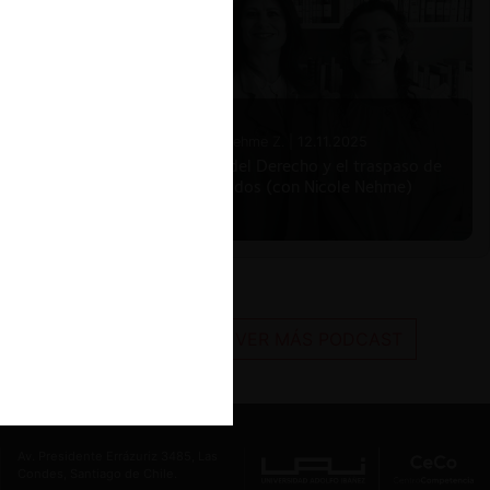
Nicole Nehme Z. |
12.11.2025
El arte del Derecho y el traspaso de
los legados (con Nicole Nehme)
VER MÁS PODCAST
Av. Presidente Errázuriz 3485, Las
Condes, Santiago de Chile.