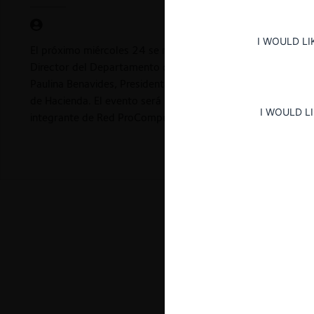
I WOULD LI
El próximo miércoles 24 se realizará un nuevo evento de Re
Director del Departamento de Derecho Público y profesor d
Paulina Benavides, Presidenta Ejecutiva de Espacio Público
de Hacienda. El evento será moderado por Danae Fenner, Pro
I WOULD L
integrante de Red ProCompetencia.