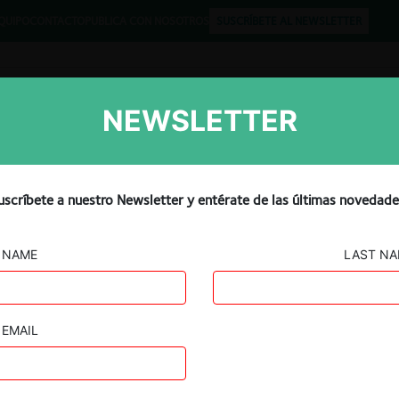
QUIPO
CONTACTO
PUBLICA CON NOSOTROS
SUSCRÍBETE AL NEWSLETTER
NEWSLETTER
Libros
Opinión
Podcast
rada económica a la
uscríbete a nuestro Newsletter y entérate de las últimas novedade
l
NAME
LAST N
EMAIL
Guard