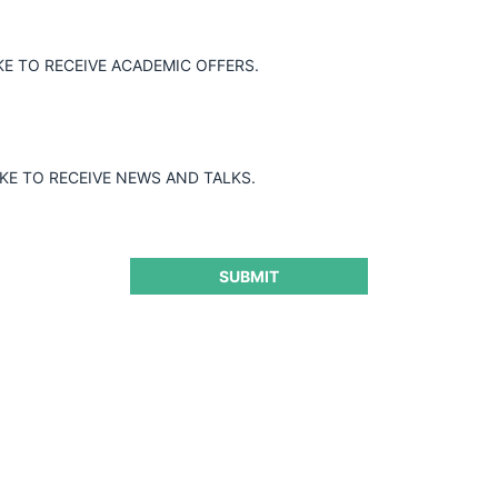
KE TO RECEIVE ACADEMIC OFFERS.
d Pro Competencia, el cual contará con la participación de Jaime A
e Derecho Administrativo y Constitucional de la Universidad de L
; y Alejandro Micco, Académico FEN Universidad de Chile y ex subse
fesora Instructora de la Facultad de Derecho de la Universidad d
IKE TO RECEIVE NEWS AND TALKS.
SUBMIT