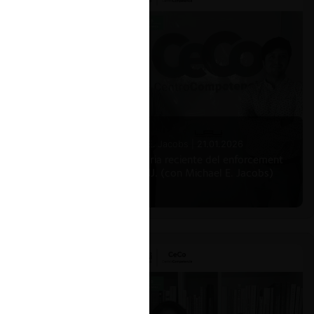
Michael E. Jacobs |
21.01.2026
La historia reciente del enforcement
en EE.UU. (con Michael E. Jacobs)