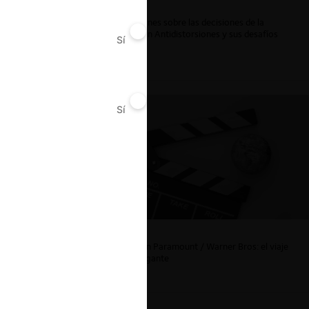
Reflexiones sobre las decisiones de la
Comisión Antidistorsiones y sus desafíos
Sí
No
futuros
rancibia,
os Andes;
cretario
e Chile e
Sí
No
La fusión Paramount / Warner Bros: el viaje
de un gigante