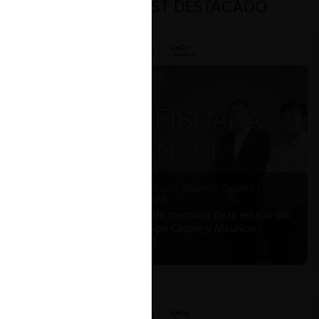
PODCAST DESTACADO
Felipe Castro y Mauricio Garetto |
24.06.2026
Estudio de mercado de la educación
(con Felipe Castro y Mauricio
Garetto)