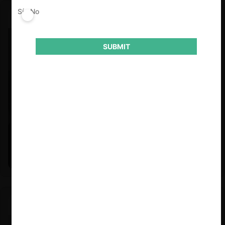
Sí
No
SUBMIT
Felipe Castro y Mauricio Garetto |
24.06.2026
Estudio de mercado de la educación (con Felipe Castro y
Mauricio Garetto)