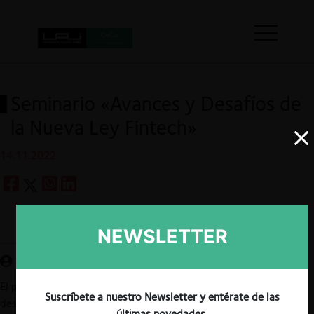
Seminario «Avances y Desafíos de
la Nueva Ley Fintech»
14.11.2022
Guardar
NEWSLETTER
El próximo jueves 17 de noviembre a las 09:00 hrs se
Suscríbete a nuestro Newsletter y entérate de las
desarrollará vía zoom el seminario «Avances y Desafíos de la
últimas novedades.