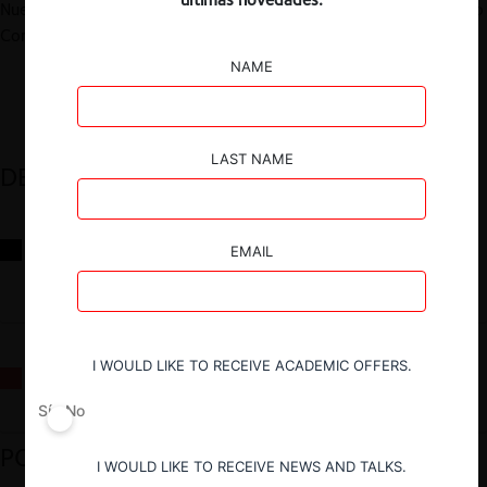
Nueva Ley Fintech», organizado por el Departamento de Derecho
Comercial de la Facultad de Derecho de la Universidad de Chile.
NAME
LAST NAME
DESTACADOS
Reflexiones sobre las decisiones de la Comisión Antidistorsiones y
EMAIL
sus desafíos futuros
I WOULD LIKE TO RECEIVE ACADEMIC OFFERS.
La fusión Paramount / Warner Bros: el viaje de un gigante
Sí
No
PODCAST DESTACADO
I WOULD LIKE TO RECEIVE NEWS AND TALKS.