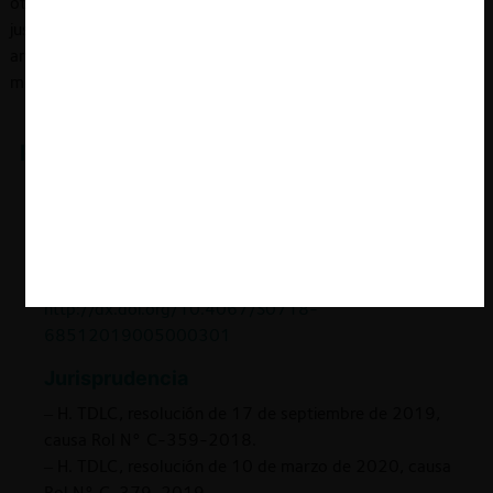
otra parte los haga también valer en apoyo de su defensa; (ii)
justifique o aparezca de manifiesto que no los pudo exhibir
antes; o, (iii) se refieran a hechos distintos de aquellos que
motivaron la solicitud de exhibición.
Referencias
Bibliografía
– Nicolás Carrasco, “Efectividad de las normas
procesales civiles”,
Revista de Derecho
(Valparaíso)
(Vol. 52, 2019). Disponible en:
http://dx.doi.org/10.4067/S0718-
68512019005000301
Jurisprudencia
– H. TDLC, resolución de 17 de septiembre de 2019,
causa Rol N° C-359-2018.
– H. TDLC, resolución de 10 de marzo de 2020, causa
Rol N° C-379-2019.