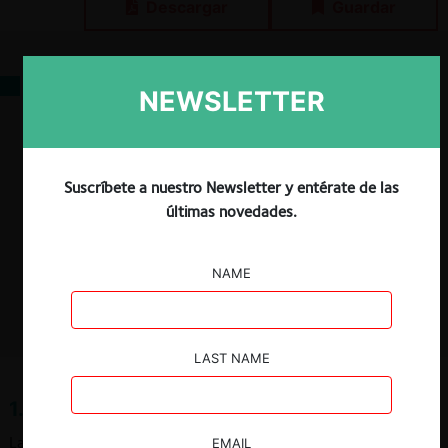
Descargar
Guardar
Contenidos
NEWSLETTER
1. Qué es la exhibición de documentos
2. Consagración normativa
3. Cuáles son los requisitos de la exhibición de documentos
4. Cuál es la tramitación de la exhibición de documentos
Suscríbete a nuestro Newsletter y entérate de las
5. Cuáles son las sanciones por incumplir la orden de exhibir
últimas novedades.
documentos
Referencias
NAME
Bibliografía
Jurisprudencia
LAST NAME
1. Qué es la exhibición de documentos
La exhibición de documentos es una especie de
prueba
EMAIL