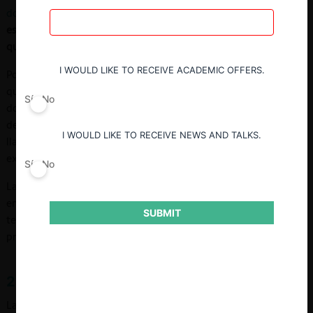
documental
cuya particularidad es que
los documentos no
están en poder de la parte que pretende valerse de ellos, sino
que, los posee la contraparte o un
tercero
.
I WOULD LIKE TO RECEIVE ACADEMIC OFFERS.
Por tanto, a través de este
medio de prueba
se pide al tribunal
que cite a la contraparte o al
tercero
para que exhiba los
Sí
No
documentos ordenados presentar y, si así se solicita, que se
deje copia de estos. Al respecto, quien pide la diligencia se
I WOULD LIKE TO RECEIVE NEWS AND TALKS.
llama “el solicitante” y quien debe exhibir se denomina “el
exhibiente”.
Sí
No
La exhibición de documentos expresa una idea de colaboración
en el proceso porque hace partícipe a la contraparte y a
SUBMIT
terceros de la rendición de prueba de uno de los sujetos
procesales.
2. Consagración normativa
La exhibición de documentos se contempla en el artículo 349