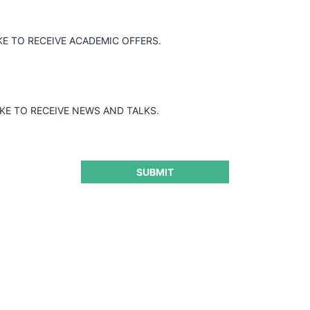
KE TO RECEIVE ACADEMIC OFFERS.
IKE TO RECEIVE NEWS AND TALKS.
SUBMIT
ual y los desafíos de la lib