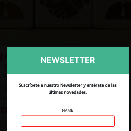
FNE descarta colusión en
NEWSLETTER
licitación de Parque Barón de
Valparaíso: el espacio de
colaboración lícita
Suscríbete a nuestro Newsletter y entérate de las
últimas novedades.
25.09.2024
5 minutos
NAME
Descargar
Guardar