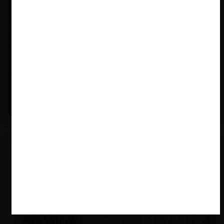
Felipe Castro y Mauricio Garetto |
24.06.2026
Estudio de mercado de la educación (con Felipe Castro y
Mauricio Garetto)