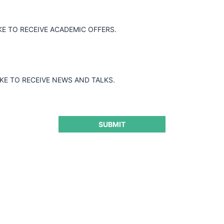
KE TO RECEIVE ACADEMIC OFFERS.
IKE TO RECEIVE NEWS AND TALKS.
SUBMIT
 coordinación contra
 Aeropuerto de Santiago
1