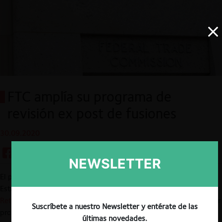
FTC amplía su programa de
revisión ex post de fusiones
30.09.2020
NEWSLETTER
El pasado 17 de septiembre, la Federal Trade Commission de
Estados Unidos (FTC), anunció la modernización de su
Programa
Retrospectivo de Fusiones
en un esfuerzo por conocer con mayor
Suscríbete a nuestro Newsletter y entérate de las
profundidad el impacto que tienen sobre la competencia las
últimas novedades.