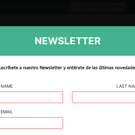
QUIPO
CONTACTO
PUBLICA CON NOSOTROS
SUSCRÍBETE AL NEWSLETTER
NEWSLETTER
Libros
Opinión
Podcast
uscríbete a nuestro Newsletter y entérate de las últimas novedade
NAME
LAST N
EMAIL