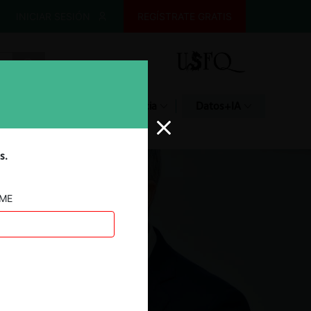
INICIAR SESIÓN
REGÍSTRATE GRATIS
Glosario
Jurisprudencia
Datos+IA
s.
AME