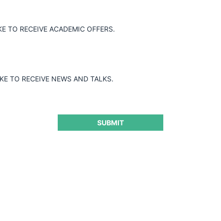
KE TO RECEIVE ACADEMIC OFFERS.
IKE TO RECEIVE NEWS AND TALKS.
lisis económico del Derec
conómico del Derecho Público con
Gilbert (26 jun 2025)
ert (26 jun 2025)
SUBMIT
s momentos de este evento