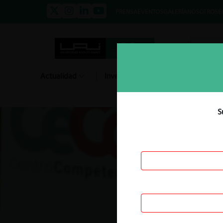
PRENSA
EVENTOS
GALERÍA
NOSOTROS
E
Actualidad
Investigación
Diálogo
S