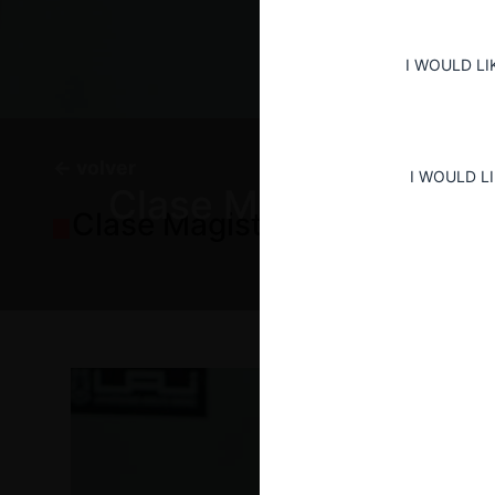
I WOULD LI
← volver
I WOULD L
Clase Magistral: Aná
Clase Magistral: Análisis e
Michael Gilb
Revisa los mejore