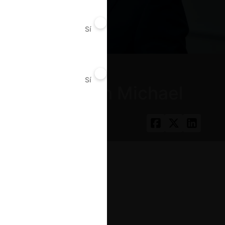
Sí
No
Sí
No
ho Público con Michael