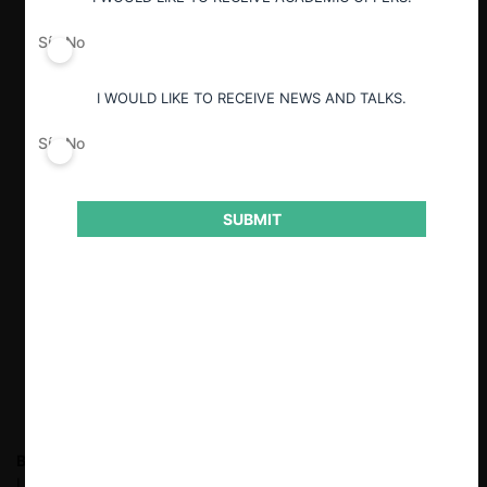
Sí
No
I WOULD LIKE TO RECEIVE NEWS AND TALKS.
Sí
No
SUBMIT
Benjamín Grebe Lira
Abogado de la Universidad Finis Terrae y
LLM in International Economic Law en Warwick University. Socio