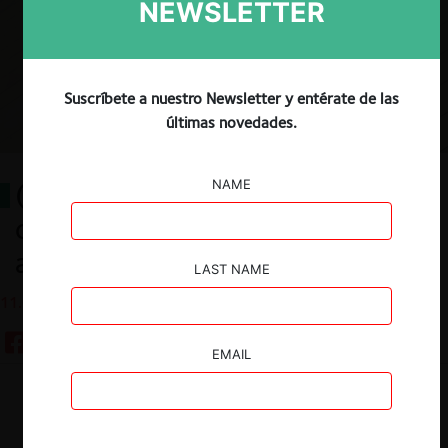
NEWSLETTER
Suscríbete a nuestro Newsletter y entérate de las
últimas novedades.
NAME
(In)flexibilidades del edificio
chileno de la libre competencia
ante la crisis sanitaria
LAST NAME
11.05.2020
EMAIL
Guardar