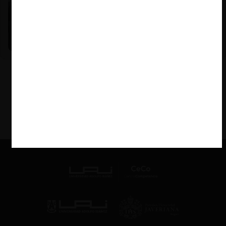
Nicole Nehme Z. |
12.11.2025
El arte del Derecho y el traspaso de los legados (con
Nicole Nehme)
VER MÁS PODCAST