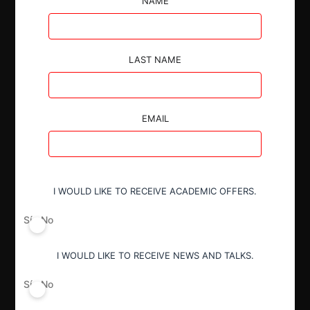
mercado.
NAME
LAST NAME
Autoridad
EMAIL
Comisión de Resolución de Primera
Instancia (CRPI)
I WOULD LIKE TO RECEIVE ACADEMIC OFFERS.
Conducta
Notificación obligatoria
Sí
No
I WOULD LIKE TO RECEIVE NEWS AND TALKS.
Resultado
Aprobación incondicional
Sí
No