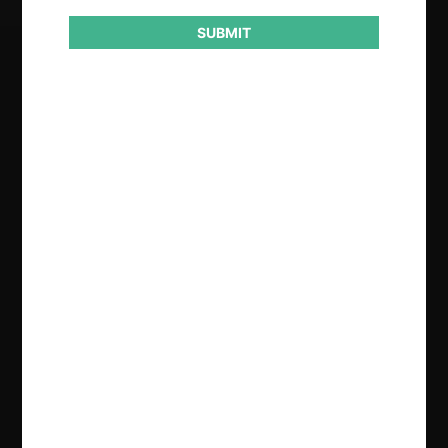
SUBMIT
Regístrate de forma gratuita para
seguir leyendo este contenido
Contenido exclusivo para los usuarios registrados de
CeCo
CREAR UNA CUENTA
INICIAR SESIÓN