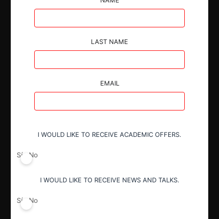
LAST NAME
Autoridad
Comisión de Resolución de Primera
EMAIL
Instancia (CRPI)
Conducta
I WOULD LIKE TO RECEIVE ACADEMIC OFFERS.
Notificación obligatoria
Sí
No
Resultado
I WOULD LIKE TO RECEIVE NEWS AND TALKS.
Aprobación incondicional
Sí
No