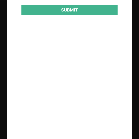
SUBMIT
Regístrate de forma gratuita para
seguir leyendo este contenido
Contenido exclusivo para los usuarios registrados de
CeCo
CREAR UNA CUENTA
INICIAR SESIÓN