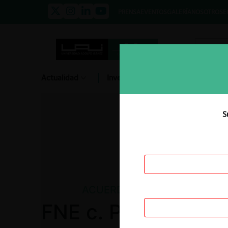
PRENSA
EVENTOS
GALERÍA
NOSOTROS
E
Actualidad
Investigación
Diálogo
S
ACUERDO EXTRAJUDICIAL
FNE c. Pedidos Ya