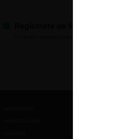
Regístrate de forma gratuita pa
Contenido exclusivo para los usuarios registrados d
ACTUALIDAD
PRENSA
INVESTIGACIÓN
EVENTOS
DIÁLOGO
GALERÍA