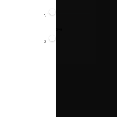
Otros
Sí
No
Conducta
Modificación normativa
Sí
No
Resultado
Aprueba AE