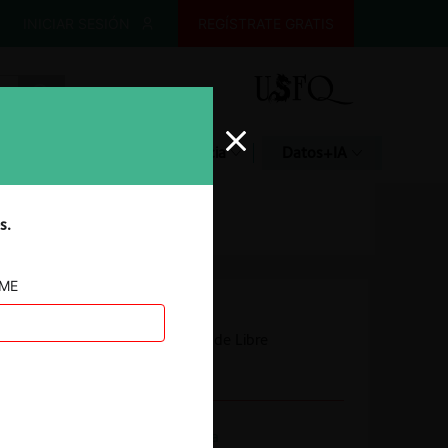
INICIAR SESIÓN
REGÍSTRATE GRATIS
Glosario
Jurisprudencia
Datos+IA
s.
AME
Autoridad
Tribunal de Defensa de Libre
Competencia
Actividad económica