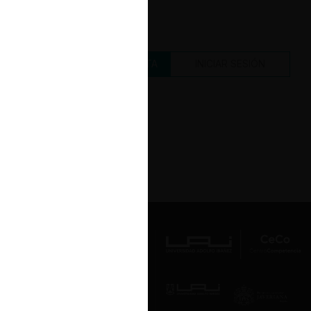
CREAR UNA CUENTA
INICIAR SESIÓN
Av. Presidente Errázuriz 3485, Las
Condes, Santiago de Chile.
Teléfono
(56 2) 2331 1000