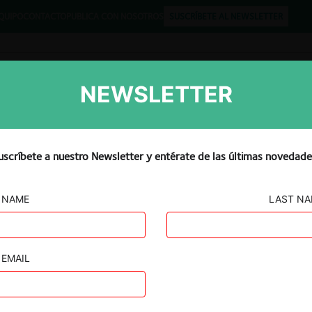
QUIPO
CONTACTO
PUBLICA CON NOSOTROS
SUSCRÍBETE AL NEWSLETTER
NEWSLETTER
Libros
Opinión
Podcast
uscríbete a nuestro Newsletter y entérate de las últimas novedade
NAME
LAST N
EMAIL