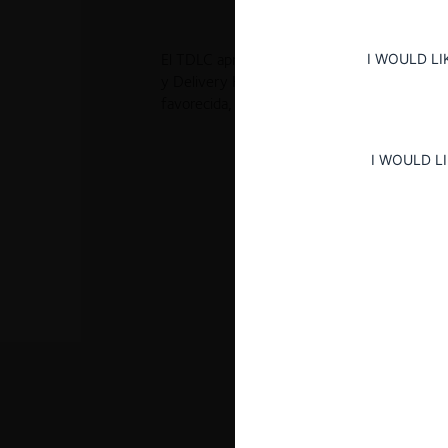
I WOULD LI
El TDLC aprobó el Acuerdo Extrajudicial suscr
y Delivery Hero E-Commerce SpA (Pedidos Ya
favorecida, y acuerdos de exclusividad
I WOULD L