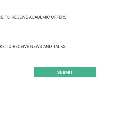
KE TO RECEIVE ACADEMIC OFFERS.
ito entre la Fiscalía Nacional Económica
) en virtud de cláusulas de nación más
IKE TO RECEIVE NEWS AND TALKS.
SUBMIT