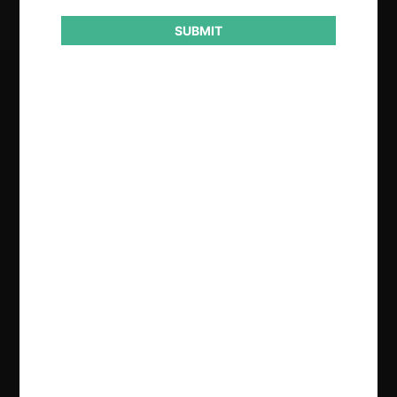
SUBMIT
Regístrate de forma gratuita para
seguir leyendo este contenido
Contenido exclusivo para los usuarios registrados de
CeCo
CREAR UNA CUENTA
INICIAR SESIÓN