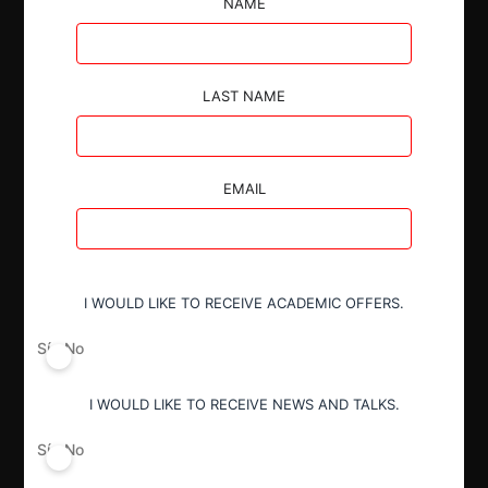
NAME
LAST NAME
Autoridad
Fiscalía Nacional Económica
EMAIL
Actividad económica
Transporte
I WOULD LIKE TO RECEIVE ACADEMIC OFFERS.
Conducta
Sí
No
Fusión o concentración
I WOULD LIKE TO RECEIVE NEWS AND TALKS.
Resultado
Sí
No
Aprobación pura y simple