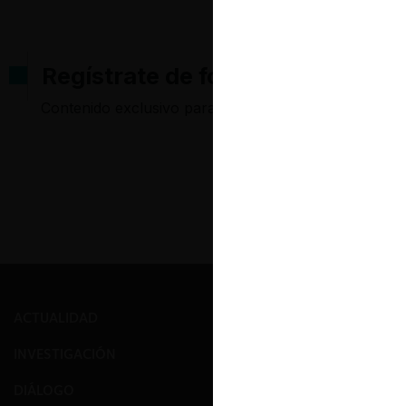
Regístrate de forma gratuita pa
Contenido exclusivo para los usuarios registrados d
ACTUALIDAD
PRENSA
INVESTIGACIÓN
EVENTOS
DIÁLOGO
GALERÍA