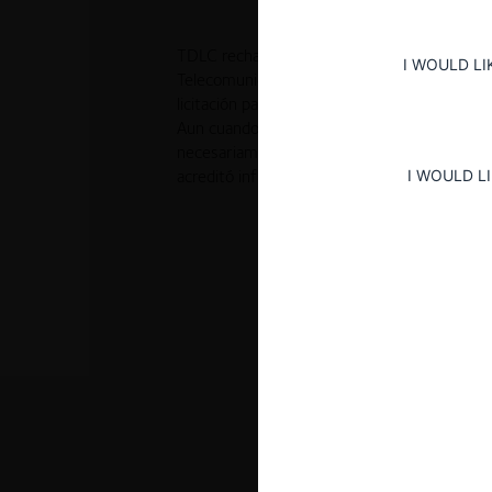
TDLC rechaza demanda en contra del Minist
I WOULD LI
Telecomunicaciones por haber permitido la p
licitación para operar plantas de revisión té
Aun cuando la participación de empresas rela
necesariamente constituye un ilícito de libr
I WOULD L
acreditó infracción alguna que haya afectado