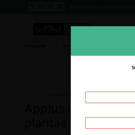
PRENSA
EVENTOS
GALERÍA
NOSOTROS
E
Actualidad
Investigación
Diálogo
S
CONTENCIOSO
Applus c. MTT por l
plantas revisión té