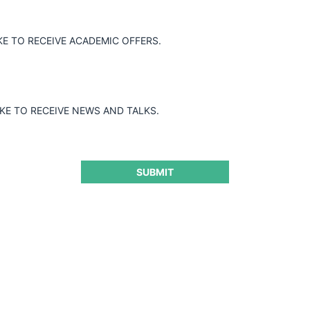
erio de Transporte y
KE TO RECEIVE ACADEMIC OFFERS.
articipación de empresas relacionadas en
cnica de vehículos en Región de O'Higgins.
cionadas pueda infringir las bases, no
e competencia. En este caso no se
IKE TO RECEIVE NEWS AND TALKS.
 la libre competencia en el mercado.
SUBMIT