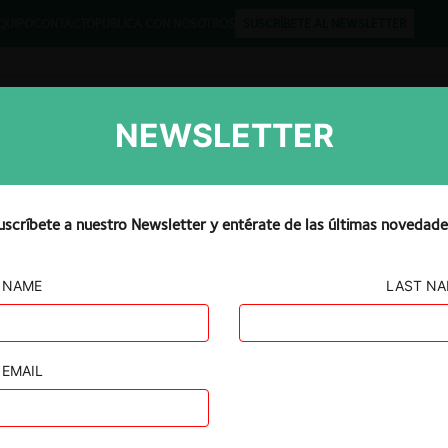
QUIPO
CONTACTO
PUBLICA CON NOSOTROS
SUSCRÍBETE AL NEWSLETTER
NEWSLETTER
Libros
Opinión
Podcast
uscríbete a nuestro Newsletter y entérate de las últimas novedade
NAME
LAST N
icitación
EMAIL
cnica