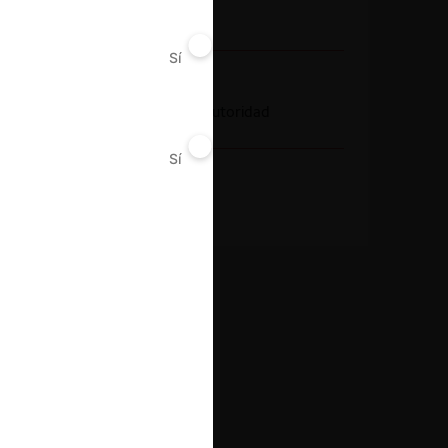
Concesiones
Sí
No
Conducta
Licitación
Acto de autoridad
Sí
No
Resultado
Absuelve