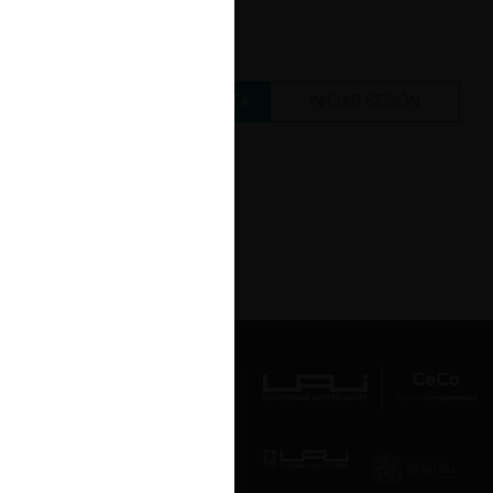
CREAR UNA CUENTA
INICIAR SESIÓN
Av. Presidente Errázuriz 3485, Las
Condes, Santiago de Chile.
Teléfono
(56 2) 2331 1000