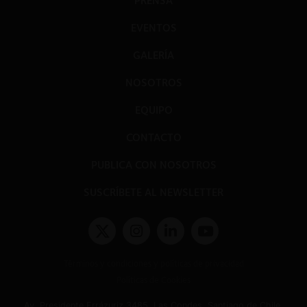
PRENSA
EVENTOS
GALERÍA
NOSOTROS
EQUIPO
CONTACTO
PUBLICA CON NOSOTROS
SUSCRÍBETE AL NEWSLETTER
Términos y condiciones y políticas de privacidad
Políticas de Cookies
Av. Presidente Errázuriz 3485, Las Condes, Santiago de Chile.