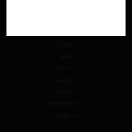
ACTUALIDAD
INVESTIGACIÓN
DIÁLOGO
LIBROS
OPINIÓN
PODCAST
GLOSARIO
JURISPRUDENCIA
DATOS+IA