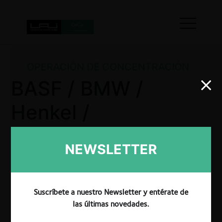
OPERACIÓN DE CONCENTRACIÓN
BASF / BMW /
Henkel /
Mercedes-Benz /
NEWSLETTER
Bosch / SAP /
Schaeffler /
Suscríbete a nuestro Newsletter y entérate de
Siemens / T-
las últimas novedades.