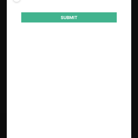
Fiscalía Nacional Económica
SUBMIT
Actividad económica
Vehículos motorizados
Conducta
Fusión o concentración
Resultado
Aprobación pura y simple