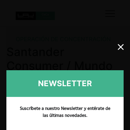
OPERACIÓN DE CONCENTRACIÓN
Santander
Consumer / Mundo
Crédito
NEWSLETTER
La FNE aprobó en Fase 1, de manera pura y simple,
Suscríbete a nuestro Newsletter y entérate de
la operación de concentración que involucra la
las últimas novedades.
adquisición de la cartera de créditos de
financiamiento automotriz de Mundo Crédito, por