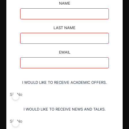
parte de Santander Consumer. La Fiscalía descartó
NAME
riesgos horizontales y de conglomerados en los
mercados de financiamiento automotriz y seguros
asociados.
LAST NAME
EMAIL
Autoridad
Fiscalía Nacional Económica
I WOULD LIKE TO RECEIVE ACADEMIC OFFERS.
Actividad económica
Sí
No
Financiero
I WOULD LIKE TO RECEIVE NEWS AND TALKS.
Sí
No
Conducta