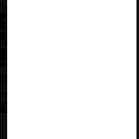
También te puede interesar:
A 50 años del Decreto Ley Nº 211 de 1973: ¿Una
paradoja regulatoria?
Antitrust Damages Litigation in Latin America: A
Comparative Study (Discussion Draft)
Libre competencia en los nacionalismos chilenos
(1910-1939)
Regímenes de libre competencia en / Antitrust
Regimes in: Chile, Colombia, Ecuador, Peru, Mexico,
Brasil (Brazil) [Garrigues]
Transplants in Latin America: (so far) a
successful story
#HISTORIA
#COLOMBIA
#HISTORIA DEL DERECHO