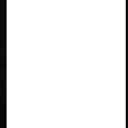
Dogmático
. Sociedad Imprenta y Litografía Universo.
Salazar, Gabriel, y Julio Pinto. 2002.
Historia contemporánea de
Chile, Vol. 3. La economía: mercados, empresarios y trabajadores
.
LOM.
Streeter, Jorge. 2021. “Elementos Constitucionales del Régimen
Económico”.
Diálogos CeCo
, 1–34.
Yrarrázabal, Arturo. 2018.
Manual de Derecho Económico
. 2
a
edición. Ediciones UC.
También te puede interesar
El Plan Laboral y el Decreto Ley Nº 211
En vez de la libre competencia (1957-1970)