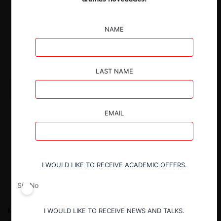
NAME
LAST NAME
EMAIL
I WOULD LIKE TO RECEIVE ACADEMIC OFFERS.
Sí
No
Manuel Abarca Meza
Abogado (Universidad de Chile), Master
I WOULD LIKE TO RECEIVE NEWS AND TALKS.
of Arts in EU Competition Law (King’s College London),