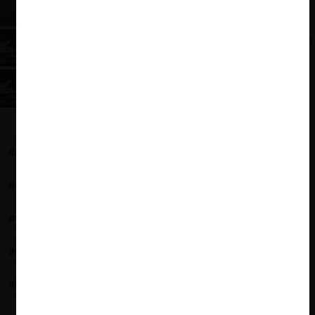
Los fines y valores del derecho de la competencia
en la historia de Chile
Por qué es Necesario Estudiar Hoy la Historia de
la Libre Competencia
#HISTORIA LEGISLATIVA
#LIBERTAD DE INDUSTRIA
#CHILE
#CONSTITUCIÓN DE 1925
#CONSTITUCIÓN DE 1833
#HISTORIA DE LA LEY DE COMPETENCIA
#LEY ANTIMONOPOLIO