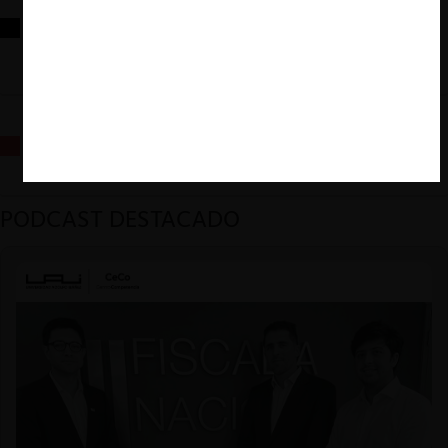
Reflexiones sobre las decisiones de la Comisión Antidistorsiones y
sus desafíos futuros
La fusión Paramount / Warner Bros: el viaje de un gigante
PODCAST DESTACADO