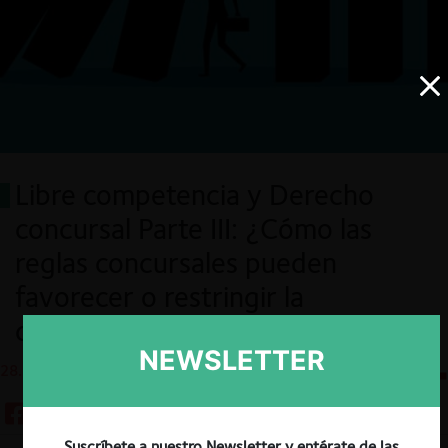
Libre competencia y Derecho
concursal Parte III: ¿Cómo las
reglas concursales pueden
favorecer o restringir la
competencia?
NEWSLETTER
28.10.2025
CeCo Chile
Suscríbete a nuestro Newsletter y entérate de las