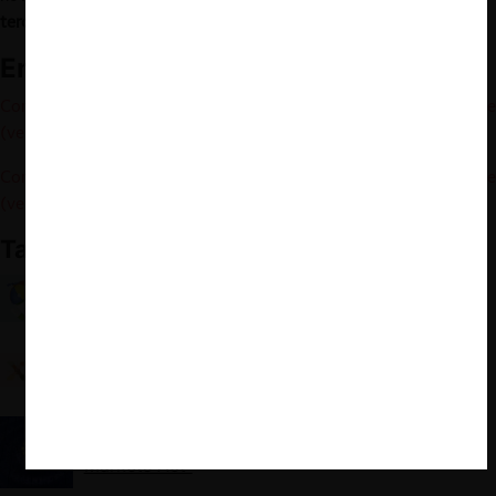
tercer trimestre de 2023
.
Enlaces Relacionados
Comisión Europea 2022 – Borrador Guía Market Definition Notice
(versión español)
Comisión Europea 2022 – Borrador Guía Market Definition Notice
(versión ingles)
También te puede interesar
Caso Google Android: la mirada del Tribunal
General sobre el test del competidor eficiente
Comisión Europea y plataformas de trabajo: Nuevas
Directrices para negociaciones colectivas de
trabajadores por cuenta propia
El mapa de CeCo para entender la “Digital
Markets Act”