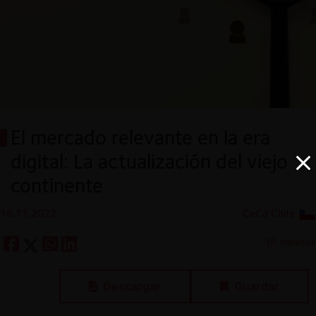
El mercado relevante en la era
digital: La actualización del viejo
continente
16.11.2022
CeCo Chile
15 minutos
Descargar
Guardar