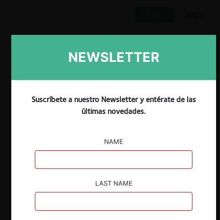
ESP
ENG
NEWSLETTER
Claves
Suscríbete a nuestro Newsletter y entérate de las
El 8 de noviembre de 2022, la Comisión
últimas novedades.
Europea publicó un borrador para
modificar la
Market Definition Notice,
que data de 1997.
NAME
Se busca ajustar la definición de mercado
relevante a los avances tecnológicos de
los últimos años, especialmente en
LAST NAME
materia digital y considerando la nueva
forma de entregar bienes y servicios.
La Comisión Europea procura entregar