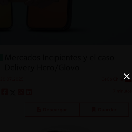
Mercados Incipientes y el caso
Delivery Hero/Glovo
30.07.2025
CeCo Chile
7 minutos
Descargar
Guardar